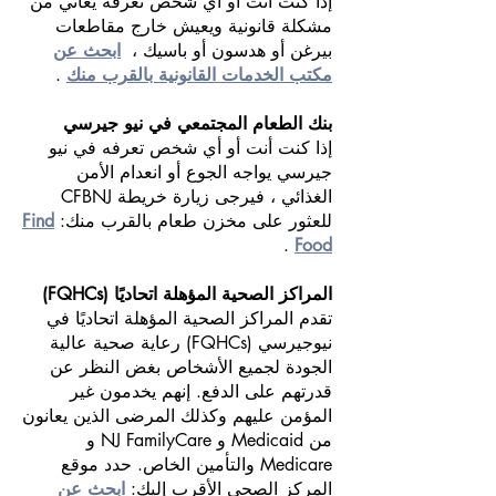
إذا كنت أنت أو أي شخص تعرفه يعاني من
مشكلة قانونية ويعيش خارج مقاطعات
بيرغن أو هدسون أو باسيك ،
ابحث عن
مكتب الخدمات القانونية بالقرب منك
.
بنك الطعام المجتمعي في نيو جيرسي
إذا كنت أنت أو أي شخص تعرفه في نيو
جيرسي يواجه الجوع أو انعدام الأمن
الغذائي ، فيرجى زيارة خريطة CFBNJ
للعثور على مخزن طعام بالقرب منك:
Find
.
Food
المراكز الصحية المؤهلة اتحاديًا (FQHCs)
تقدم المراكز الصحية المؤهلة اتحاديًا في
نيوجيرسي (FQHCs) رعاية صحية عالية
الجودة لجميع الأشخاص بغض النظر عن
قدرتهم على الدفع. إنهم يخدمون غير
المؤمن عليهم وكذلك المرضى الذين يعانون
من Medicaid و NJ FamilyCare و
Medicare والتأمين الخاص. حدد موقع
المركز الصحي الأقرب إليك:
ابحث عن