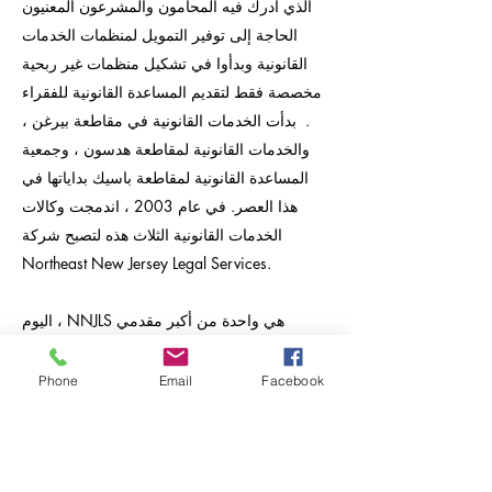
الذي أدرك فيه المحامون والمشرعون المعنيون
الحاجة إلى توفير التمويل لمنظمات الخدمات
القانونية وبدأوا في تشكيل منظمات غير ربحية
مخصصة فقط لتقديم المساعدة القانونية للفقراء
. بدأت الخدمات القانونية في مقاطعة بيرغن ،
والخدمات القانونية لمقاطعة هدسون ، وجمعية
المساعدة القانونية لمقاطعة باسيك بداياتها في
هذا العصر. في عام 2003 ، اندمجت وكالات
الخدمات القانونية الثلاث هذه لتصبح شركة
Northeast New Jersey Legal Services.
اليوم ، NNJLS هي واحدة من أكبر مقدمي
المساعدة القانونية المجانية في الولاية ، وتخدم
مجموعة كبيرة من السكان ذوي التنوع العرقي
Phone
Email
Facebook
والعرقي والاجتماعي والاقتصادي. يقدم موظفو
NNJLS من المحامين ذوي الخبرة وموظفي الدعم
مساعدة قانونية مجانية للمقيمين الذين يعانون
من الفقر من جميع أجزاء منطقة خدمتها - من