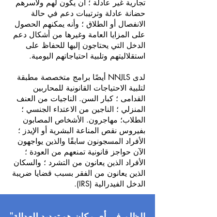
تجارية غير عادلة ؛ أن يكون لهم ولأسرهم
حضانة عادلة وترتيبات دعم في حالة
الانفصال أو الطلاق ؛ وأنه يمكنهم الحصول
على المزايا العامة وغيرها من أشكال دعم
الدخل التي يحتاجون إليها للحفاظ على
استقلاليتهم وتلبية احتياجاتهم اليومية.
لدى NNJLS أيضًا برامج متخصصة مطبقة
لتلبية الاحتياجات القانونية للمحاربين
القدامى ؛ كبار السن. الناجيات من العنف
المنزلي ؛ الناجين من الاعتداء الجنسي ؛
الطلاب؛ مهاجرون. الأشخاص المصابون
بفيروس نقص المناعة البشرية أو الإيدز ؛
الأفراد المسجونون سابقًا والذين يواجهون
الآن حواجز قانونية تمنعهم من العودة ؛
الأفراد الذين يعانون من التشرد ؛ والسكان
الذين يعانون من الفقر بسبب قضايا ضريبة
الدخل الفيدرالية (IRS).
"الظلم في أي مكان هو تهديد للعدالة