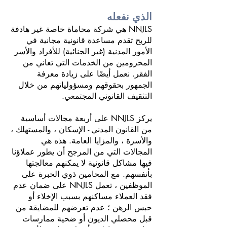
الذي نفعله
NNJLS هي شركة محاماة خاصة غير هادفة
للربح تقدم مساعدة قانونية مجانية في
الأمور المدنية (غير الجنائية) للأفراد والأسر
المحرومين من الخدمات التي تعاني من
الفقر. نعمل أيضًا على زيادة معرفة
الجمهور بحقوقهم ومسؤولياتهم من خلال
التثقيف القانوني المجتمعي.
يركز NNJLS على أربعة مجالات أساسية
من القانون المدني - الإسكان ، والمستهلك ،
والأسرة ، والمزايا العامة. هذه هي
المجالات التي من المرجح أن يطور عملاؤنا
فيها مشاكل قانونية لا يمكنهم معالجتها
بأنفسهم. مع المحامين ذوي الخبرة على
الموظفين ، تعمل NNJLS على ضمان عدم
فقد العملاء مساكنهم بسبب الإخلاء أو
حبس الرهن ؛ عدم تعرضهم للمضايقة من
قبل محصلي الديون أو ضحية ممارسات