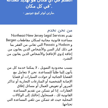
في كل مكان".
- مارتن لوثر كينغ جونيور.
من نحن نخدم
تقدم Northeast New Jersey Legal Services
مساعدة قانونية مجانية لسكان مقاطعات Bergen
و Hudson و Passaic التي تعاني من الفقر بما
في ذلك كبار السن والأشخاص الذين يعانون من
إعاقة (ذوي الإعاقة) والأشخاص الذين يعانون من
التشرد.
بسبب محدودية التمويل ، لا يمكننا خدمة كل من
يأتون إلينا طلباً للمساعدة. نحن لا نتعامل مع
القضايا الجنائية أو حوادث السيارات أو قضايا
الإصابة الشخصية أو المنازعات التجارية أو تذاكر
المرور أو تعويض العمال أو مسائل إغلاق
العقارات. إذا لم نتمكن من تقديم المساعدة
القانونية لك ، فسنحاول إحالتك إلى الوكالات
المحلية حيث قد تتمكن من تلقي المساعدة التي
تحتاجها.
​