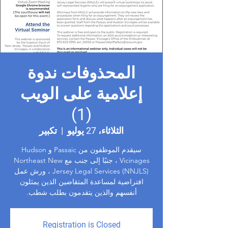
المحذوفات ندوة
إعلامية على الويب
(1)
الثلاثاء، 27 يوليو
  |  
تكبير
سيقدم الموظفون من Passaic و Hudson
Vicinages ، جنبًا إلى جنب مع Northeast New
Jersey Legal Services (NNJLS) ، ورش عمل
افتراضية لمساعدة المتقاضين الذين يمثلون
أنفسهم والذين يتقدمون بطلب شطب.
Registration is Closed