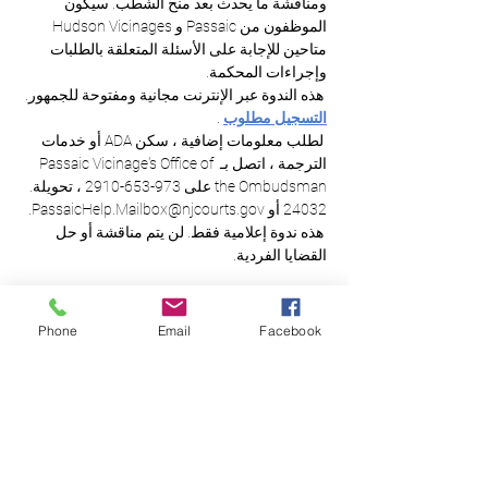
ومناقشة ما يحدث بعد منح الشطب. سيكون 
الموظفون من Passaic و Hudson Vicinages 
متاحين للإجابة على الأسئلة المتعلقة بالطلبات 
وإجراءات المحكمة. 
 هذه الندوة عبر الإنترنت مجانية ومفتوحة للجمهور. 
التسجيل مطلوب
 . 
 لطلب معلومات إضافية ، سكن ADA أو خدمات 
الترجمة ، اتصل بـ Passaic Vicinage's Office of 
the Ombudsman على 973-653-2910 ، تحويلة. 
24032 أو PassaicHelp.Mailbox@njcourts.gov. 
 هذه ندوة إعلامية فقط. لن يتم مناقشة أو حل 
القضايا الفردية.
Phone
Email
Facebook
العدالة المتساوية
للجميع