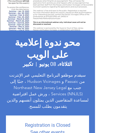
محو ندوة إعلامية
على الويب
الثلاثاء، 08 يونيو
  |  
تكبير
سيقدم موظفو البرنامج التعليمي عبر الإنترنت
من Passaic و Hudson Vicinages ، جنبًا إلى
جنب مع Northeast New Jersey Legal
Services (NNJLS) ، ورش عمل افتراضية
لمساعدة المتقاضين الذين يمثلون أنفسهم والذين
يتقدمون بطلب للمسح.
Registration is Closed
See other events