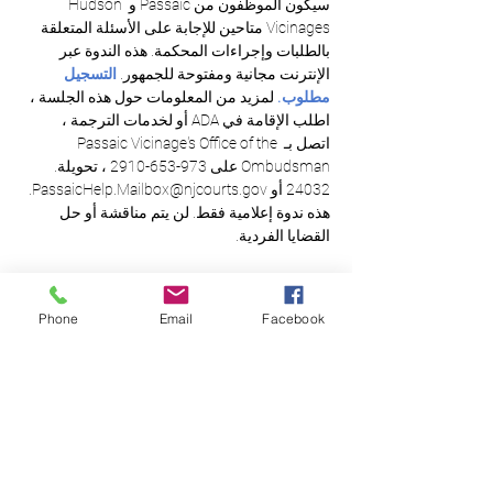
سيكون الموظفون من Passaic و Hudson 
Vicinages متاحين للإجابة على الأسئلة المتعلقة 
بالطلبات وإجراءات المحكمة. هذه الندوة عبر 
الإنترنت مجانية ومفتوحة للجمهور. 
التسجيل 
مطلوب.
 لمزيد من المعلومات حول هذه الجلسة ، 
اطلب الإقامة في ADA أو لخدمات الترجمة ، 
اتصل بـ Passaic Vicinage's Office of the 
Ombudsman على 973-653-2910 ، تحويلة. 
24032 أو PassaicHelp.Mailbox@njcourts.gov. 
هذه ندوة إعلامية فقط. لن يتم مناقشة أو حل 
القضايا الفردية.
Phone
Email
Facebook
العدالة المتساوية
للجميع