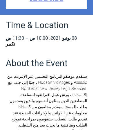
Time & Location
08 يونيو 2021، 10:00 ص – 11:30 ص
تكبير
About the Event
سيقدم موظفو البرنامج التعليمي عبر الإنترنت من 
Passaic و Hudson Vicinages ، جنبًا إلى جنب مع 
Northeast New Jersey Legal Services 
(NNJLS) ، ورش عمل افتراضية لمساعدة 
المتقاضين الذين يمثلون أنفسهم والذين يتقدمون 
بطلب للمسح. سيقدم محامون من NNJLS 
معلومات عن القوانين والإجراءات الجديدة عند 
تقديم طلب الشطب. سيقومون بمراجعة نموذج 
الطلب ومناقشة ما يحدث بعد منح الشطب. 