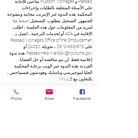
Passaic و Hudson Vicinages متاحين للإجابة 
على الأسئلة المتعلقة بالطلبات وإجراءات 
المحكمة. هذه الندوة عبر الإنترنت مجانية ومفتوحة 
للجمهور. التسجيل مطلوب. للتسجيل 
اضغط هنا
 . 
لمزيد من المعلومات حول هذه الجلسة ، اطلب 
الإقامة في ADA أو لخدمات الترجمة ، اتصل بـ 
Passaic Vicinage's Office of the Ombudsman 
على 973-653-2910 ، تحويلة. 24032 أو 
PassaicHelp.Mailbox@njcourts.gov. هذه ندوة 
إعلامية فقط. لن يتم مناقشة أو حل القضايا 
الفردية. هذه الندوة عبر الويب برعاية المحكمة 
العليا لنيوجيرسي وباسايك وهودسون فيسيناجس ، 
بالتعاون مع NNJLS.
Phone
Email
Facebook
العدالة المتساوية
للجميع