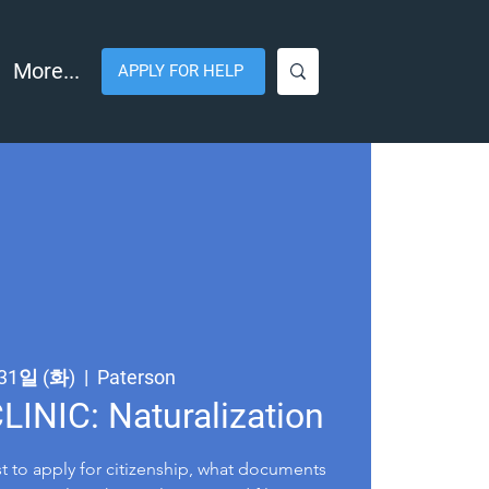
More...
APPLY FOR HELP
31일 (화)
  |  
Paterson
INIC: Naturalization
st to apply for citizenship, what documents