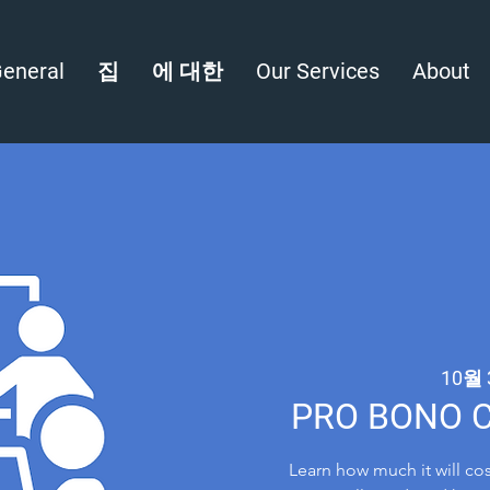
eneral
집
에 대한
Our Services
About
10월 
PRO BONO CL
Learn how much it will co