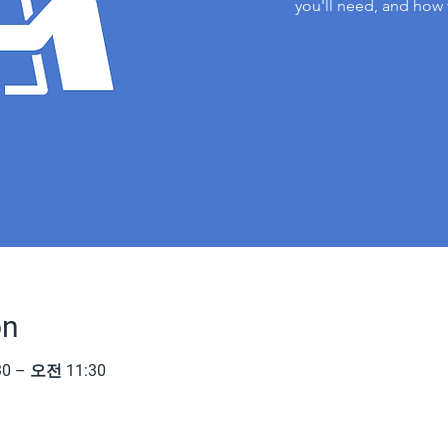
you'll need, and how 
on
0 – 오전 11:30