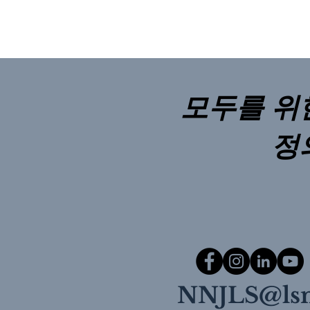
모두를 위
정
NNJLS@lsn