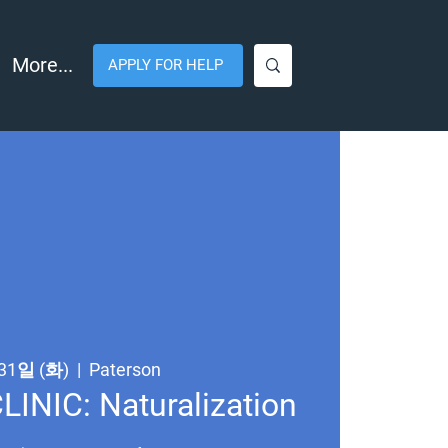
More...
APPLY FOR HELP
31일 (화)
  |  
Paterson
INIC: Naturalization