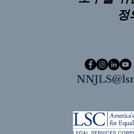
정
NNJLS@lsn