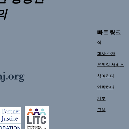
의
빠른 링크
집
회사 소개
우리의 서비스
j.org
참여하다
연락하다
기부
고용