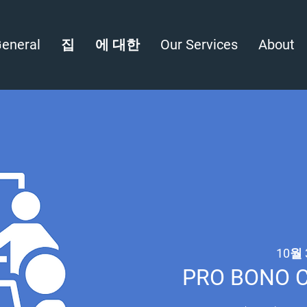
eneral
집
에 대한
Our Services
About
10월 
PRO BONO CL