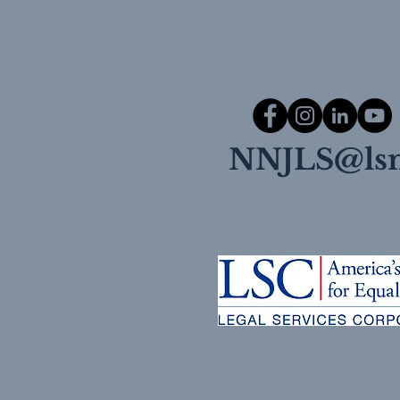
NNJLS@lsn