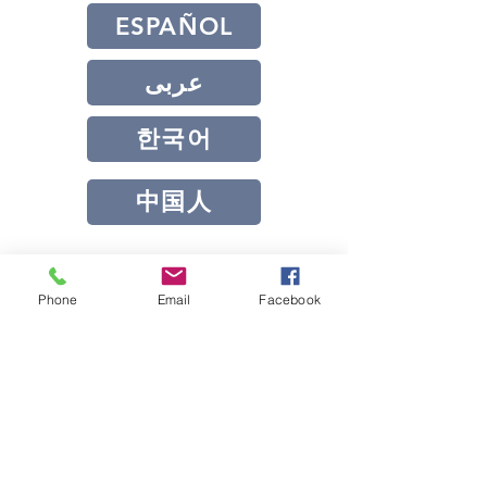
ESPAÑOL
عربى
한국어
中国人
Solicite ahora ayuda
Phone
Email
Facebook
legal.
SOLICITE AYUDA