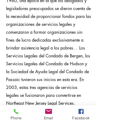
1960, una época en la que los abogados y
legisladores preocupados se dieron cuenta de
la necesidad de proporcionar fondos para las
organizaciones de servicios legales y
comenzaron a formar organizaciones sin
fines de lucro dedicadas exclusivamente a
brindar asistencia legal a los pobres. . Los
Servicios Legales del Condado de Bergen, los
Servicios Legales del Condado de Hudson y
la Sociedad de Ayuda Legal del Condado de
Passaic tuvieron sus inicios en esta era. En
2003, estas tres agencias de servicios
legales se fusionaron para convertirse en
Northeast New Jersey Legal Services.
Phone
Email
Facebook
Hoy en día, NNJLS es uno de los mayores
proveedores de asistencia legal gratuita en el
estado, y atiende a una población de gran