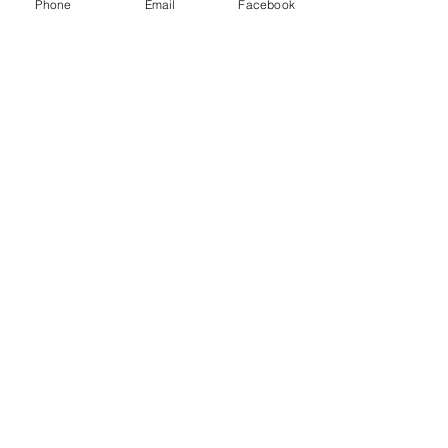
Phone
Email
Facebook
Igualdad de justicia
para todos
NNJLS@lsnj.org
enlaces rápidos
Casa