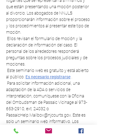
litigantes que se representan a sí mismos y 
que están presentando una moción posterior 
al divorcio. Los abogados de NNJLS 
proporcionarán información sobre el proceso 
y los procedimientos al presentar este tipo de 
moción.
 Ellos revisan el formulario de moción y la 
declaración de información del caso. El 
personal de los alrededores responderá 
preguntas sobre los procesos judiciales y de 
mociones. 
 Este seminario web es gratuito y está abierto 
al público. 
Es necesario registrarse
 . 
 Para solicitar información adicional, una 
adaptación de la ADA o servicios de 
interpretación, comuníquese con la Oficina 
del Ombudsman de Passaic Vicinage al 973-
653-2910, ext. 24032 o 
PassaicHelp.Mailbox@njcourts.gov. Este es 
solo un seminario web informativo. Los 
casos individuales no serán discutidos ni 
resueltos.