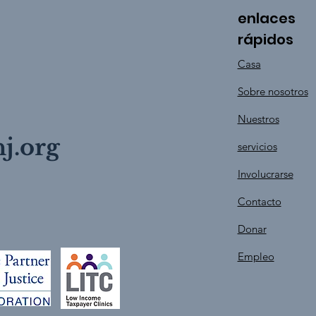
enlaces
rápidos
Casa
Sobre nosotros
Nuestros
j.org
servicios
Involucrarse
Contacto
Donar
Empleo