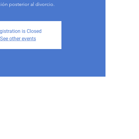
ón posterior al divorcio.
gistration is Closed
See other events