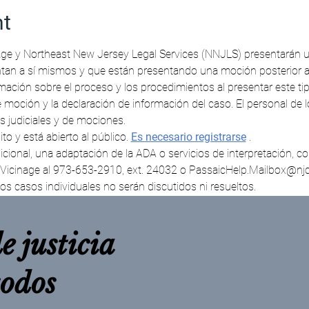
nt
age y Northeast New Jersey Legal Services (NNJLS) presentarán un t
entan a sí mismos y que están presentando una moción posterior a
ación sobre el proceso y los procedimientos al presentar este ti
 judiciales y de mociones. 
to y está abierto al público. 
Es necesario registrarse
 . 
cinage al 973-653-2910, ext. 24032 o PassaicHelp.Mailbox@njco
os casos individuales no serán discutidos ni resueltos.
e justicia
todos