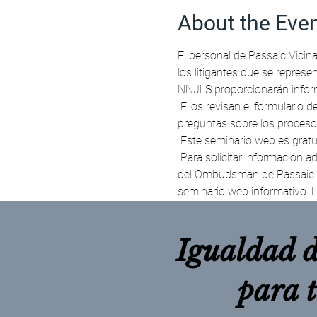
About the Eve
El personal de Passaic Vicin
los litigantes que se repres
NNJLS proporcionarán inform
 Ellos revisan el formulario de moción y la declaración de información del caso. El personal de los alrededores responderá 
preguntas sobre los procesos
 Este seminario web es gratui
 Para solicitar información adicional, una adaptación de la ADA o servicios de interpretación, comuníquese con la Oficina 
del Ombudsman de Passaic Vi
seminario web informativo. L
Igualdad d
para 