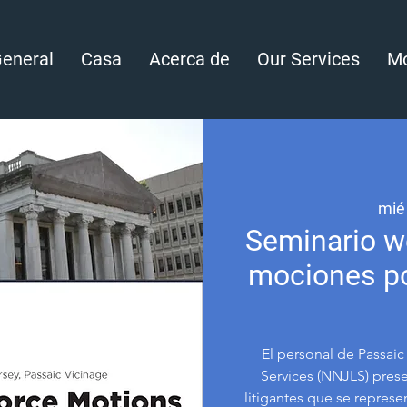
eneral
Casa
Acerca de
Our Services
Mo
mié
Seminario w
mociones pos
El personal de Passaic
Services (NNJLS) presen
litigantes que se repres