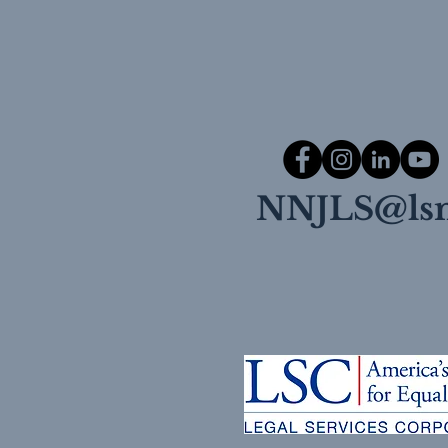
NNJLS@lsn