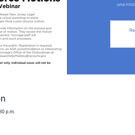
una moci
Re
on
30 p.m.