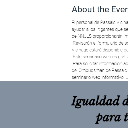
About the Eve
El personal de Passaic Vicin
ayudar a los litigantes que 
de NNJLS proporcionarán info
 Revisarán el formulario de solicitud y lo que sucede después de que se haya otorgado el divorcio. El personal de Passaic 
Vicinage estará disponible pa
 Este seminario web es gratui
 Para solicitar información adicional, una adaptación de la ADA o servicios de interpretación, comuníquese con la Oficina 
del Ombudsman de Passaic Vi
seminario web informativo. L
Igualdad d
para 