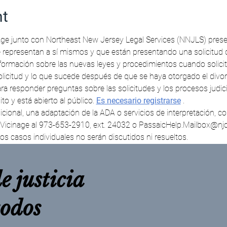
nt
age junto con Northeast New Jersey Legal Services (NNJLS) present
se representan a sí mismos y que están presentando una solicitud 
rmación sobre las nuevas leyes y procedimientos cuando solicite
ra responder preguntas sobre las solicitudes y los procesos judici
to y está abierto al público. 
Es necesario registrarse
 . 
cinage al 973-653-2910, ext. 24032 o PassaicHelp.Mailbox@njco
os casos individuales no serán discutidos ni resueltos.
e justicia
todos