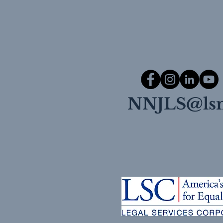
NNJLS@lsn