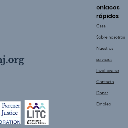
enlaces
rápidos
Casa
Sobre nosotros
Nuestros
j.org
servicios
Involucrarse
Contacto
Donar
Empleo