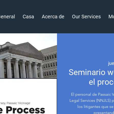
eneral
Casa
Acerca de
Our Services
Mo
jue
Seminario w
el pro
El personal de Passaic 
Legal Services (NNJLS) pr
los litigantes que s
presentando